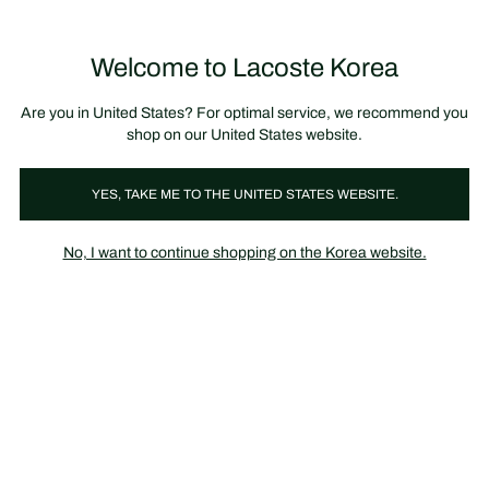
정
보
미리 만나는 FW26 + 최대 10% 포인트할인
SS26 시즌오프 세일
배
너
Welcome to Lacoste Korea
장
0
바
구
니
가
Are you in United States? For optimal service, we recommend you
기
shop on our United States website.
YES, TAKE ME TO THE UNITED STATES WEBSITE.
의류
2024 LACOSTE FAMILY SALE
No, I want to continue shopping on the Korea website.
라코스테 패밀리 세일에 임직원 여러분을 정중하게 모십니다.
임직원분들만을 위한 프라이빗 세일에서 다양한 아이템들을 만나보
세요.
언더웨어
폴로
티셔츠
바지 & 반바지
스포츠웨어