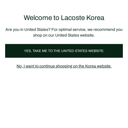
정
보
미리 만나는 FW26 + 최대 10% 포인트할인
SS26 시즌오프 세일
배
너
Welcome to Lacoste Korea
장
0
바
구
니
가
Are you in United States? For optimal service, we recommend you
기
shop on our United States website.
YES, TAKE ME TO THE UNITED STATES WEBSITE.
의류
2024 LACOSTE FAMILY SALE
No, I want to continue shopping on the Korea website.
라코스테 패밀리 세일에 임직원 여러분을 정중하게 모십니다.
임직원분들만을 위한 프라이빗 세일에서 다양한 아이템들을 만나보
세요.
폴로
티셔츠
스웨터 & 스웻셔츠
드레스 & 스커트
바