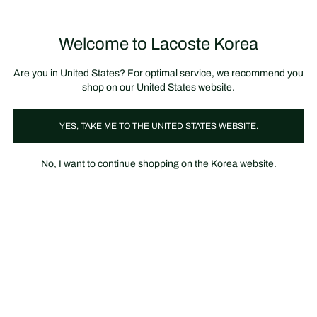
정
보
미리 만나는 FW26 + 최대 10% 포인트할인
SS26 시즌오프 세일
배
너
Welcome to Lacoste Korea
장
0
바
구
니
가
Are you in United States? For optimal service, we recommend you
기
shop on our United States website.
패션 아이콘’s Pick
YES, TAKE ME TO THE UNITED STATES WEBSITE.
No, I want to continue shopping on the Korea website.
패션 아이콘’s Pick