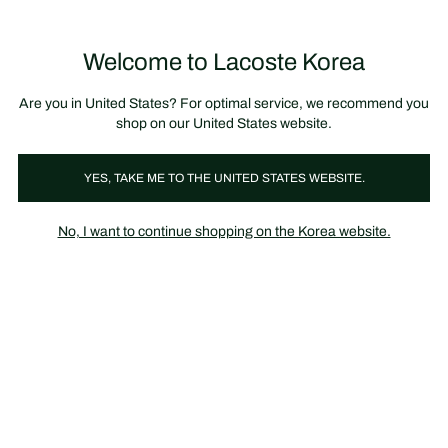
정
보
미리 만나는 FW26 + 최대 10% 포인트할인
SS26 시즌오프 세일
배
너
Welcome to Lacoste Korea
장
0
바
구
니
가
Are you in United States? For optimal service, we recommend you
기
shop on our United States website.
YES, TAKE ME TO THE UNITED STATES WEBSITE.
폴로 티셔츠
남성
No, I want to continue shopping on the Korea website.
남성