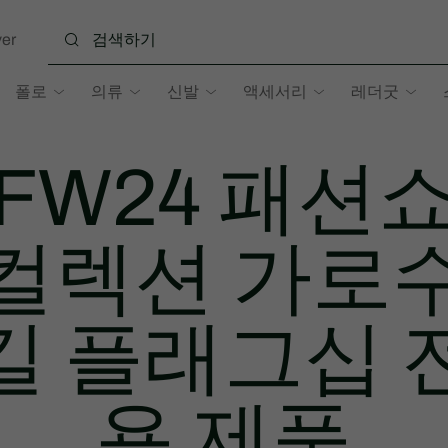
er
폴로
의류
신발
액세서리
레더굿
FW24 패션
컬렉션 가로
길 플래그십 
용 제품