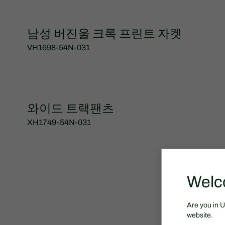
남성 버진울 크록 프린트 자켓
VH1698-54N-031
와이드 트랙팬츠
XH1749-54N-031
Welc
Are you in 
website.