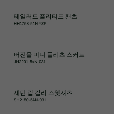
테일러드 플리티드 팬츠
HH1758-54N-YZP
버진울 미디 플리츠 스커트
JH2201-54N-031
새틴 립 칼라 스웻셔츠
SH2150-54N-031