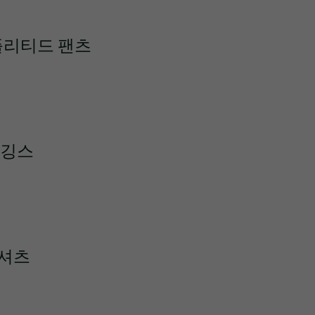
플리티드 팬츠
레깅스
티셔츠