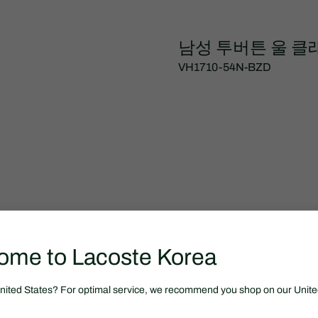
남성 투버튼 울 클
VH1710-54N-BZD
ome to Lacoste Korea
WOMEN
United States? For optimal service, we recommend you shop on our Unite