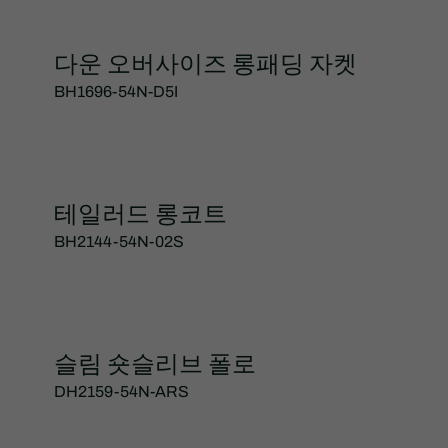
다운 오버사이즈 롱패딩 자켓
BH1696-54N-D5I
테일러드 롱코트
BH2144-54N-02S
슬림 숏슬리브 폴로
DH2159-54N-ARS