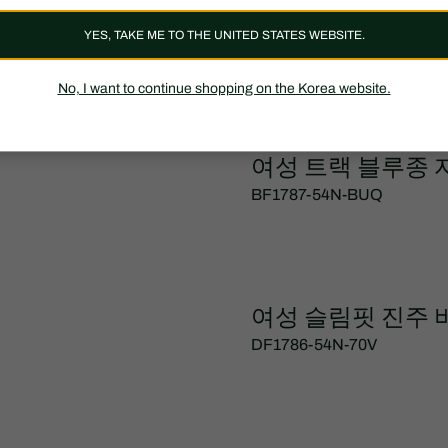
여성 울 V넥 니트
YES, TAKE ME TO THE UNITED STATES WEBSITE.
AF1791-54N-DDI
No, I want to continue shopping on the Korea website.
여성 트랙 블루종 
BF1787-54N-BUQ
여성 슬림핏 진주 
DF1786-54N-70V