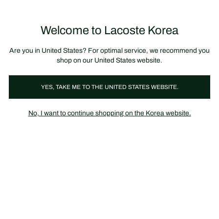
정
보
미리 만나는 FW26 + 최대 10% 포인트할인
SS26 시즌오프 세일
배
너
제
품
Welcome to Lacoste Korea
장
0
이
바
미
구
지
니
갤
가
Are you in United States? For optimal service, we recommend you
러
기
리
shop on our United States website.
YES, TAKE ME TO THE UNITED STATES WEBSITE.
No, I want to continue shopping on the Korea website.