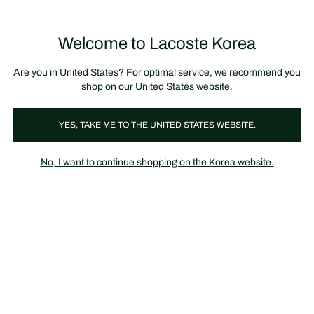
정
보
미리 만나는 FW26 + 최대 10% 포인트할인
SS26 시즌오프 세일
배
너
Welcome to Lacoste Korea
장
0
바
구
니
가
Are you in United States? For optimal service, we recommend you
기
shop on our United States website.
YES, TAKE ME TO THE UNITED STATES WEBSITE.
FABRICS
Piqué
No, I want to continue shopping on the Korea website.
Piqué