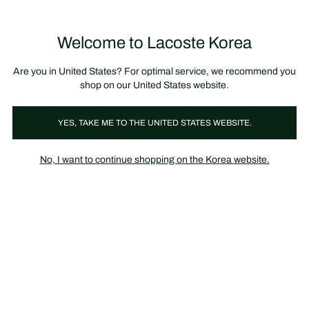
정
보
미리 만나는 FW26 + 최대 10% 포인트할인
SS26 시즌오프 세일
배
너
Welcome to Lacoste Korea
장
0
바
구
니
가
Are you in United States? For optimal service, we recommend you
기
shop on our United States website.
슈즈 신상품
YES, TAKE ME TO THE UNITED STATES WEBSITE.
No, I want to continue shopping on the Korea website.
슈즈 신상품