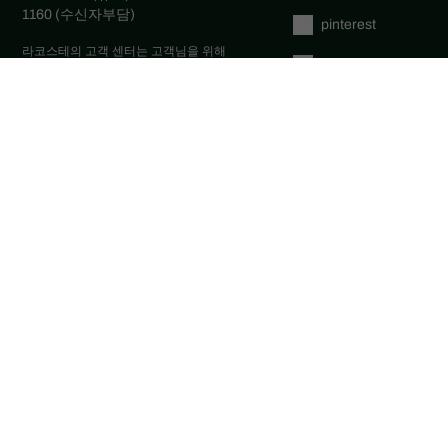
1160 (수신자부담)
pinterest
라코스테의 고객 센터는 고객님을 위해
tumblr
주중 오전 9시부터 6시까지 언제나 열려
있습니다. (점심시간 12:30~13:30)
1:1 문의하기
youtube