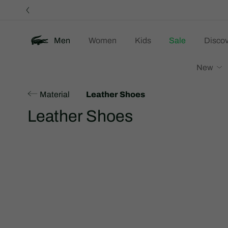
정
보
배
너
Men
Women
Kids
Sale
Discov
New
Material
Leather Shoes
Leather Shoes