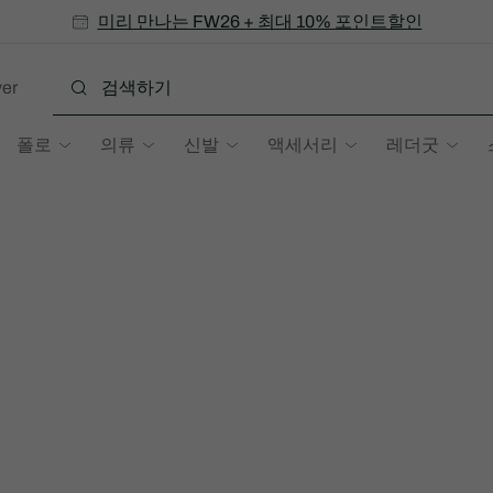
미리 만나는 FW26 + 최대 10% 포인트할인
SS26 시즌오프 세일
er
폴로
의류
신발
액세서리
레더굿