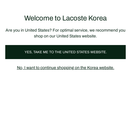
정
보
미리 만나는 FW26 + 최대 10% 포인트할인
SS26 시즌오프 세일
배
너
제
품
Welcome to Lacoste Korea
장
0
이
바
미
구
지
니
갤
가
Are you in United States? For optimal service, we recommend you
러
기
리
shop on our United States website.
YES, TAKE ME TO THE UNITED STATES WEBSITE.
No, I want to continue shopping on the Korea website.