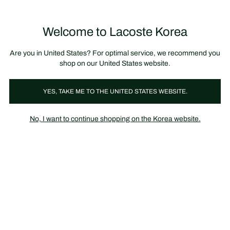
정
보
미리 만나는 FW26 + 최대 10% 포인트할인
SS26 시즌오프 세일
배
너
제
품
Welcome to Lacoste Korea
장
0
이
바
미
구
지
니
갤
가
Are you in United States? For optimal service, we recommend you
러
기
리
shop on our United States website.
YES, TAKE ME TO THE UNITED STATES WEBSITE.
No, I want to continue shopping on the Korea website.