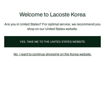
정
보
미리 만나는 FW26 + 최대 10% 포인트할인
SS26 시즌오프 세일
배
너
제
품
Welcome to Lacoste Korea
장
0
이
바
미
구
지
니
갤
가
Are you in United States? For optimal service, we recommend you
러
기
리
shop on our United States website.
YES, TAKE ME TO THE UNITED STATES WEBSITE.
No, I want to continue shopping on the Korea website.