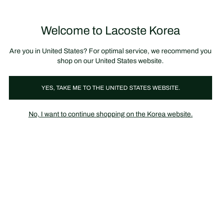
정
보
미리 만나는 FW26 + 최대 10% 포인트할인
SS26 시즌오프 세일
배
너
제
품
Welcome to Lacoste Korea
장
0
이
바
미
구
지
니
갤
가
Are you in United States? For optimal service, we recommend you
러
기
리
shop on our United States website.
YES, TAKE ME TO THE UNITED STATES WEBSITE.
No, I want to continue shopping on the Korea website.