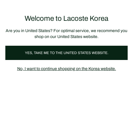
정
보
미리 만나는 FW26 + 최대 10% 포인트할인
SS26 시즌오프 세일
배
너
제
품
Welcome to Lacoste Korea
장
0
이
바
미
구
지
니
갤
가
Are you in United States? For optimal service, we recommend you
러
기
리
shop on our United States website.
YES, TAKE ME TO THE UNITED STATES WEBSITE.
No, I want to continue shopping on the Korea website.