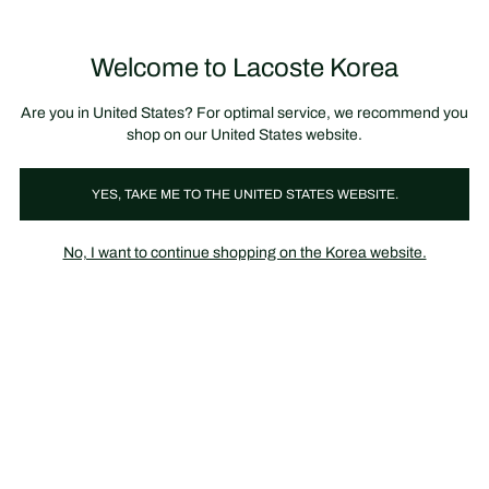
정
보
미리 만나는 FW26 + 최대 10% 포인트할인
SS26 시즌오프 세일
배
너
제
품
Welcome to Lacoste Korea
장
0
이
바
미
구
지
니
갤
가
Are you in United States? For optimal service, we recommend you
러
기
리
shop on our United States website.
YES, TAKE ME TO THE UNITED STATES WEBSITE.
No, I want to continue shopping on the Korea website.