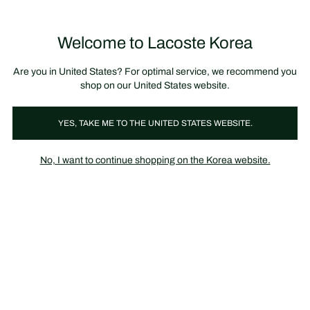
정
보
미리 만나는 FW26 + 최대 10% 포인트할인
SS26 시즌오프 세일
배
너
제
품
Welcome to Lacoste Korea
장
0
이
바
미
구
지
니
갤
가
Are you in United States? For optimal service, we recommend you
러
기
리
shop on our United States website.
YES, TAKE ME TO THE UNITED STATES WEBSITE.
No, I want to continue shopping on the Korea website.