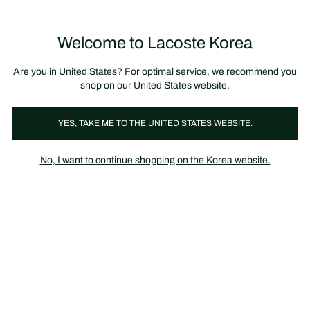
정
보
미리 만나는 FW26 + 최대 10% 포인트할인
SS26 시즌오프 세일
배
너
제
품
Welcome to Lacoste Korea
장
0
이
바
미
구
지
니
갤
가
Are you in United States? For optimal service, we recommend you
러
기
리
shop on our United States website.
YES, TAKE ME TO THE UNITED STATES WEBSITE.
No, I want to continue shopping on the Korea website.