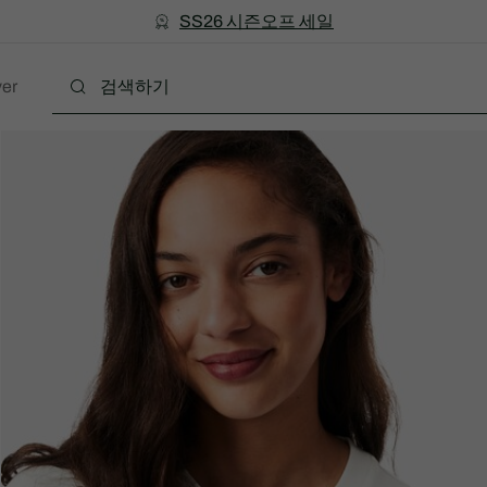
미리 만나는 FW26 + 최대 10% 포인트할인
SS26 시즌오프 세일
er
폴로
의류
신발
액세서리
레더굿