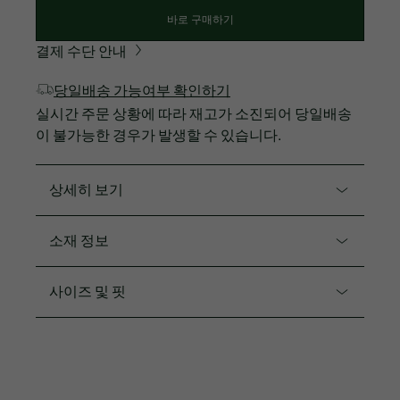
바로 구매하기
결제 수단 안내
당일배송 가능여부 확인하기
실시간 주문 상황에 따라 재고가 소진되어 당일배송
이 불가능한 경우가 발생할 수 있습니다.
상세히 보기
제품코드. TF7605-55N
소재 정보
라코스테 그래픽이 포인트인 반소매 티셔츠입니다.
면100%
사이즈 및 핏
소프트한 터치감이 우수한 면 100% 소재
릴렉스 핏
핏
어깨선이 살짝 내려가 있으며 크롭 기장으로 활동성
레귤러 핏
이 우수한 착용감
운동 뿐만 아니라 캐주얼한 코디에도 활용 가능한 아