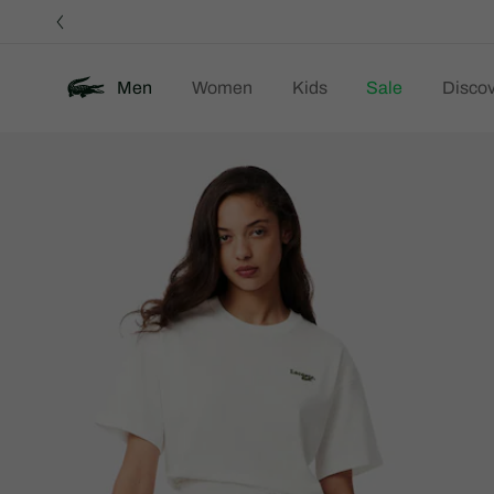
정
보
배
너
Men
Women
Kids
Sale
Discov
제
New
품
이
미
지
갤
러
리