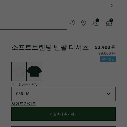
0
장
바
스포츠
구
니
가
소프트브랜딩 반팔 티셔츠
기
53,400 원
할
할
89,000 원
인
인
후
전
40% 할인
가
원
변
격:
래
형
53,400
가
목
원
격:
록
89,000
원
오프화이트
•
70V
036 - M
사이즈 가이드
쇼핑백에 추가하기