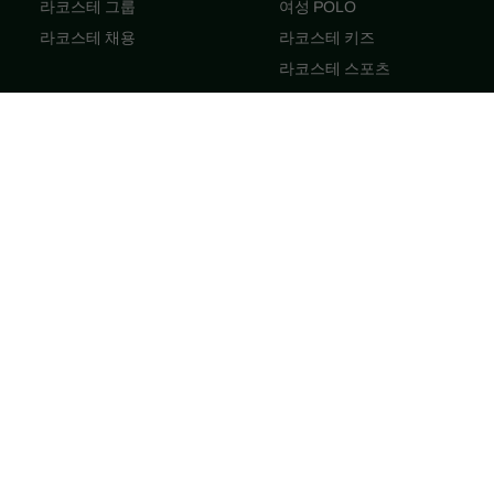
라코스테 그룹
여성 POLO
라코스테 채용
라코스테 키즈
라코스테 스포츠
카이 SS26 룩북
안유진 SS26 룩북