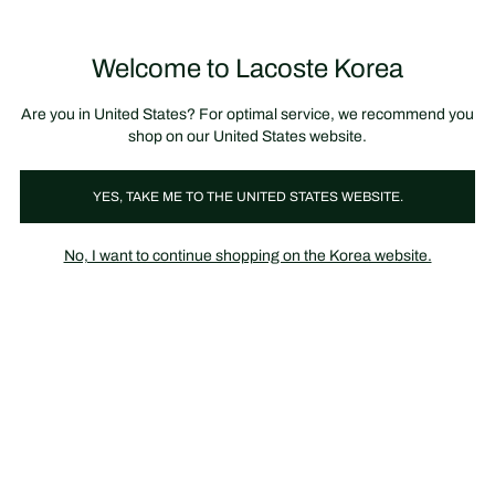
정
보
미리 만나는 FW26 + 최대 10% 포인트할인
SS26 시즌오프 세일
배
너
제
품
Welcome to Lacoste Korea
장
0
이
바
미
구
지
니
갤
가
Are you in United States? For optimal service, we recommend you
러
기
리
shop on our United States website.
YES, TAKE ME TO THE UNITED STATES WEBSITE.
No, I want to continue shopping on the Korea website.