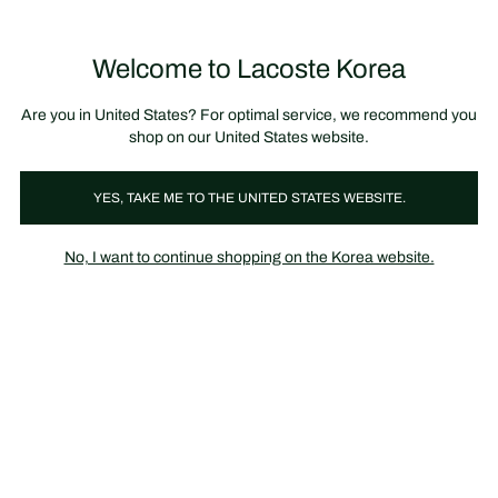
정
보
미리 만나는 FW26 + 최대 10% 포인트할인
SS26 시즌오프 세일
배
너
제
품
Welcome to Lacoste Korea
장
0
이
바
미
구
지
니
갤
가
Are you in United States? For optimal service, we recommend you
러
기
리
shop on our United States website.
YES, TAKE ME TO THE UNITED STATES WEBSITE.
No, I want to continue shopping on the Korea website.