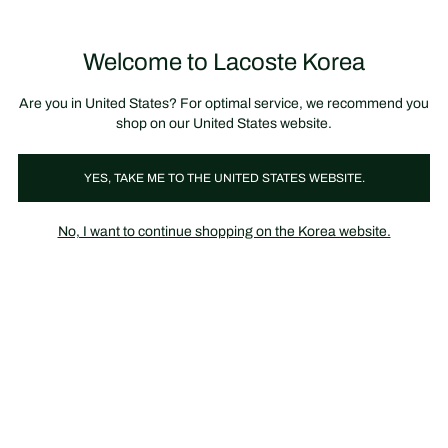
정
보
미리 만나는 FW26 + 최대 10% 포인트할인
SS26 시즌오프 세일
배
너
제
품
Welcome to Lacoste Korea
장
0
이
바
미
구
지
니
갤
가
Are you in United States? For optimal service, we recommend you
러
기
리
shop on our United States website.
YES, TAKE ME TO THE UNITED STATES WEBSITE.
No, I want to continue shopping on the Korea website.