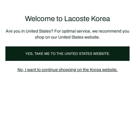
정
보
미리 만나는 FW26 + 최대 10% 포인트할인
SS26 시즌오프 세일
배
너
제
품
Welcome to Lacoste Korea
장
0
이
바
미
구
지
니
갤
가
Are you in United States? For optimal service, we recommend you
러
기
리
shop on our United States website.
YES, TAKE ME TO THE UNITED STATES WEBSITE.
No, I want to continue shopping on the Korea website.