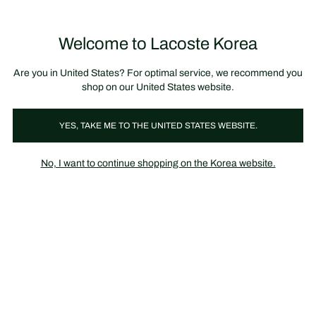
정
보
미리 만나는 FW26 + 최대 10% 포인트할인
SS26 시즌오프 세일
배
너
Welcome to Lacoste Korea
장
0
바
구
니
가
Are you in United States? For optimal service, we recommend you
기
shop on our United States website.
Essentials L!VE Men
YES, TAKE ME TO THE UNITED STATES WEBSITE.
No, I want to continue shopping on the Korea website.
the essentials