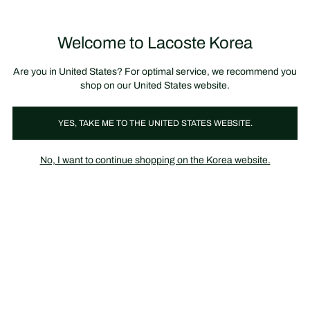
정
보
미리 만나는 FW26 + 최대 10% 포인트할인
SS26 시즌오프 세일
배
너
Welcome to Lacoste Korea
장
0
바
구
니
가
Are you in United States? For optimal service, we recommend you
기
shop on our United States website.
YES, TAKE ME TO THE UNITED STATES WEBSITE.
상의
FW20 시즌오프 남성
No, I want to continue shopping on the Korea website.
보다 더 합리적인 가격으로 만나는 시즌 오프 세일!
니트와 가디건