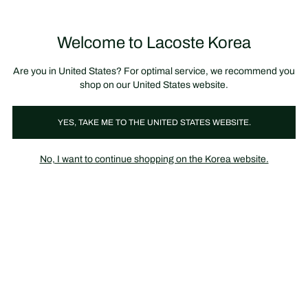
정
보
미리 만나는 FW26 + 최대 10% 포인트할인
SS26 시즌오프 세일
배
너
Welcome to Lacoste Korea
장
0
바
구
니
가
Are you in United States? For optimal service, we recommend you
기
shop on our United States website.
Plimsolls & Canvas
YES, TAKE ME TO THE UNITED STATES WEBSITE.
No, I want to continue shopping on the Korea website.
Plimsolls & Canvas for kids