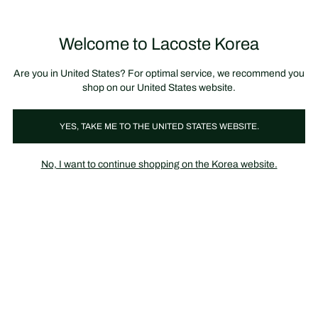
정
보
미리 만나는 FW26 + 최대 10% 포인트할인
SS26 시즌오프 세일
배
너
제
품
Welcome to Lacoste Korea
장
0
이
바
미
구
지
니
갤
가
Are you in United States? For optimal service, we recommend you
러
기
리
shop on our United States website.
YES, TAKE ME TO THE UNITED STATES WEBSITE.
No, I want to continue shopping on the Korea website.