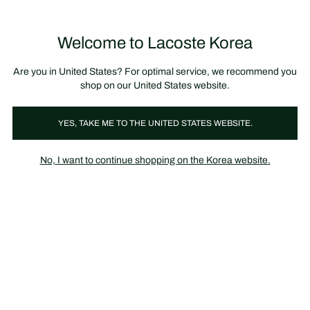
정
보
미리 만나는 FW26 + 최대 10% 포인트할인
SS26 시즌오프 세일
배
너
제
품
Welcome to Lacoste Korea
장
0
이
바
미
구
지
니
갤
가
Are you in United States? For optimal service, we recommend you
러
기
리
shop on our United States website.
YES, TAKE ME TO THE UNITED STATES WEBSITE.
No, I want to continue shopping on the Korea website.