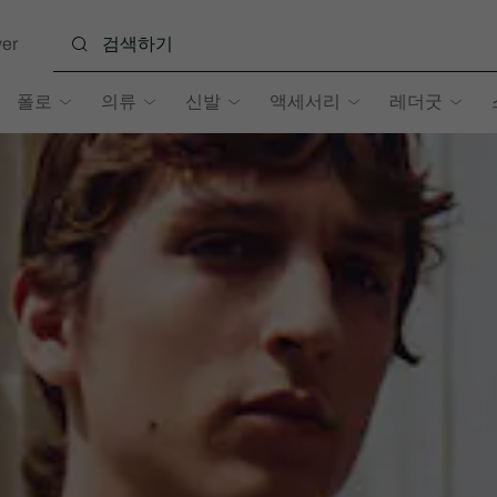
er
폴로
의류
신발
액세서리
레더굿