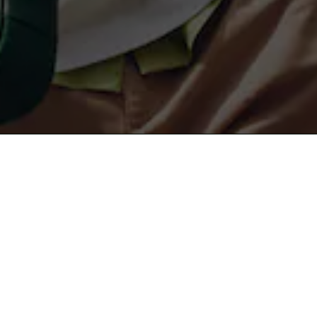
무료 배송
안전결제
About Lacoste
라코스테 컬렉션
라코스테 멤버십
남성 POLO