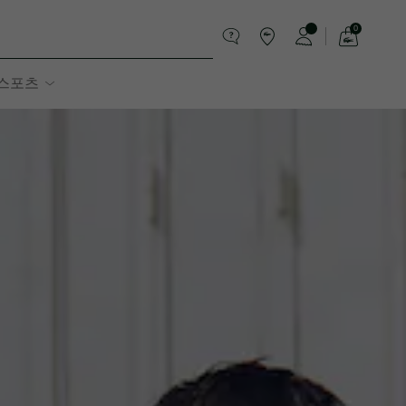
0
장
바
스포츠
구
니
가
기