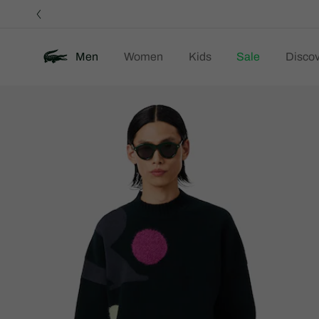
정
보
배
너
Men
Women
Kids
Sale
Discov
제
New
품
이
미
지
갤
러
리