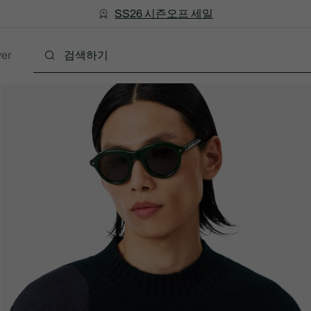
미리 만나는 FW26 + 최대 10% 포인트할인
SS26 시즌오프 세일
er
폴로
의류
신발
액세서리
레더굿