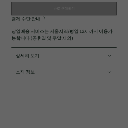
바로 구매하기
결제 수단 안내
당일배송 서비스는 서울지역/평일 12시까지 이용가
능합니다 (공휴일 및 주말 제외)
상세히 보기
제품코드. AH3743-55N
소재 정보
다양한 원사 혼합과 자카드 기법으로 완성된 초현실적
인 그래픽 패턴이 돋보이는 유니섹스 루즈핏 니트 스웨
울62% 레이온34% 폴리에스터2% 알파카1% 나일론
터입니다.
1%
FW25 런웨이 쇼 캡슐 컬렉션
루즈 핏 실루엣
고급스러운 무드
라코스테만의 감성이 담긴 디자인