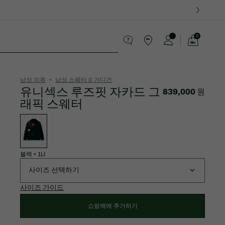
0
장
바
스포츠
구
니
가
남성 의류
남성 스웨터 & 가디건
기
유니섹스 루즈핏 자카드 그
839,000 원
래픽 스웨터
변
형
목
록
블랙
•
1LI
사이즈 선택하기
사이즈 가이드
쇼핑백에 추가하기