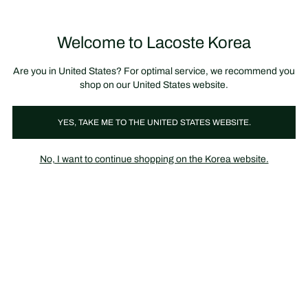
정
보
미리 만나는 FW26 + 최대 10% 포인트할인
SS26 시즌오프 세일
배
너
Welcome to Lacoste Korea
장
0
바
구
니
가
Are you in United States? For optimal service, we recommend you
기
shop on our United States website.
YES, TAKE ME TO THE UNITED STATES WEBSITE.
남성 폴로
레귤러핏 & 클래식핏
No, I want to continue shopping on the Korea website.
레귤러핏
클래식핏
슬림핏
루즈핏 폴로
긴팔
반
레귤러핏