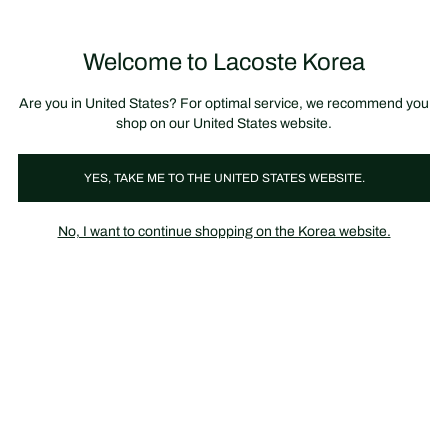
정
보
미리 만나는 FW26 + 최대 10% 포인트할인
SS26 시즌오프 세일
배
너
제
품
Welcome to Lacoste Korea
장
0
이
바
미
구
지
니
갤
가
Are you in United States? For optimal service, we recommend you
러
기
리
shop on our United States website.
YES, TAKE ME TO THE UNITED STATES WEBSITE.
No, I want to continue shopping on the Korea website.