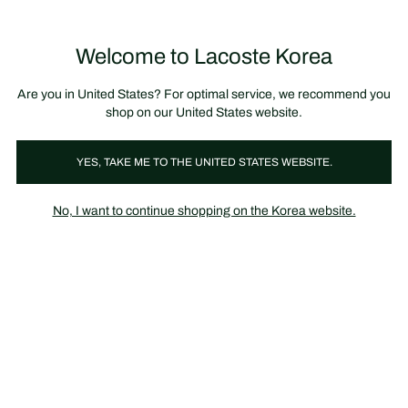
정
보
미리 만나는 FW26 + 최대 10% 포인트할인
SS26 시즌오프 세일
배
너
제
품
Welcome to Lacoste Korea
장
0
이
바
미
구
지
니
갤
가
Are you in United States? For optimal service, we recommend you
러
기
리
shop on our United States website.
YES, TAKE ME TO THE UNITED STATES WEBSITE.
No, I want to continue shopping on the Korea website.