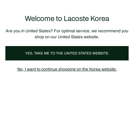
정
보
미리 만나는 FW26 + 최대 10% 포인트할인
SS26 시즌오프 세일
배
너
제
품
Welcome to Lacoste Korea
장
0
이
바
미
구
지
니
갤
가
Are you in United States? For optimal service, we recommend you
러
기
리
shop on our United States website.
YES, TAKE ME TO THE UNITED STATES WEBSITE.
No, I want to continue shopping on the Korea website.