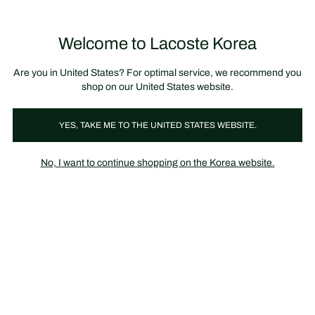
정
보
미리 만나는 FW26 + 최대 10% 포인트할인
SS26 시즌오프 세일
배
너
제
품
Welcome to Lacoste Korea
장
0
이
바
미
구
지
니
갤
가
Are you in United States? For optimal service, we recommend you
러
기
리
shop on our United States website.
YES, TAKE ME TO THE UNITED STATES WEBSITE.
No, I want to continue shopping on the Korea website.