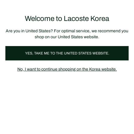
정
보
미리 만나는 FW26 + 최대 10% 포인트할인
SS26 시즌오프 세일
배
너
제
품
Welcome to Lacoste Korea
장
0
이
바
미
구
지
니
갤
가
Are you in United States? For optimal service, we recommend you
러
기
리
shop on our United States website.
YES, TAKE ME TO THE UNITED STATES WEBSITE.
No, I want to continue shopping on the Korea website.