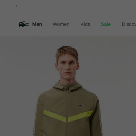
정
보
배
너
Men
Women
Kids
Sale
Discov
제
New
품
이
미
지
갤
러
리