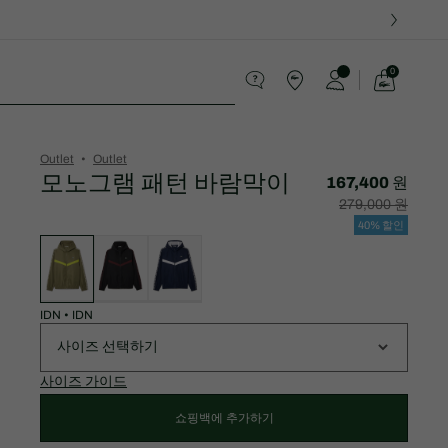
0
장
바
스포츠
구
니
가
Outlet
Outlet
기
모노그램 패턴 바람막이
167,400 원
할
할
279,000 원
인
인
후
전
40% 할인
가
원
변
격:
래
형
167,400
가
목
원
격:
록
279,000
원
IDN
•
IDN
사이즈 선택하기
사이즈 가이드
쇼핑백에 추가하기