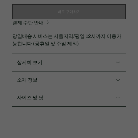
바로 구매하기
결제 수단 안내
당일배송 서비스는 서울지역/평일 12시까지 이용가
능합니다 (공휴일 및 주말 제외)
상세히 보기
제품코드. BH2538-54N
소재 정보
코트 안팎으로 활용하기 좋은 테니스 바람막이입니다.
폴리에스터100%
사이즈 및 핏
다양한 연출이 가능
메쉬 안감으로 운동 활동시 더욱 편하도록 제작
핏
레귤러 핏
레귤러 핏
3CM 실리콘 크록
수입제품
M - BLOUSON AND PARKA