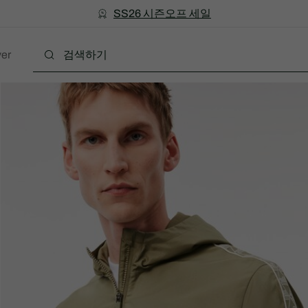
미리 만나는 FW26 + 최대 10% 포인트할인
SS26 시즌오프 세일
er
폴로
의류
신발
액세서리
레더굿