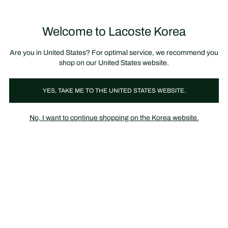
정
보
미리 만나는 FW26 + 최대 10% 포인트할인
SS26 시즌오프 세일
배
너
제
품
Welcome to Lacoste Korea
장
0
이
바
미
구
지
니
갤
가
Are you in United States? For optimal service, we recommend you
러
기
리
shop on our United States website.
YES, TAKE ME TO THE UNITED STATES WEBSITE.
No, I want to continue shopping on the Korea website.