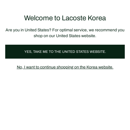
정
보
미리 만나는 FW26 + 최대 10% 포인트할인
SS26 시즌오프 세일
배
너
제
품
Welcome to Lacoste Korea
장
0
이
바
미
구
지
니
갤
가
Are you in United States? For optimal service, we recommend you
러
기
리
shop on our United States website.
YES, TAKE ME TO THE UNITED STATES WEBSITE.
No, I want to continue shopping on the Korea website.