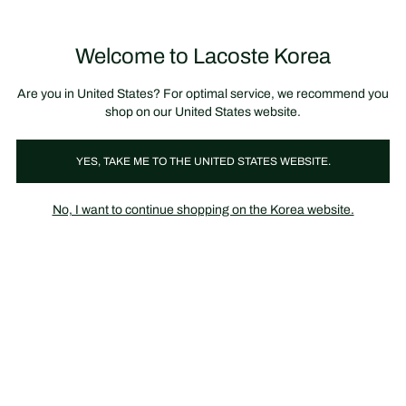
정
보
미리 만나는 FW26 + 최대 10% 포인트할인
SS26 시즌오프 세일
배
너
제
품
Welcome to Lacoste Korea
장
0
이
바
미
구
지
니
갤
가
Are you in United States? For optimal service, we recommend you
러
기
리
shop on our United States website.
YES, TAKE ME TO THE UNITED STATES WEBSITE.
No, I want to continue shopping on the Korea website.