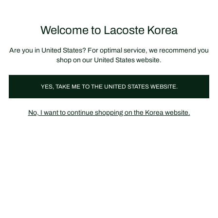
정
보
미리 만나는 FW26 + 최대 10% 포인트할인
SS26 시즌오프 세일
배
너
제
품
Welcome to Lacoste Korea
장
0
이
바
미
구
지
니
갤
가
Are you in United States? For optimal service, we recommend you
러
기
리
shop on our United States website.
YES, TAKE ME TO THE UNITED STATES WEBSITE.
No, I want to continue shopping on the Korea website.