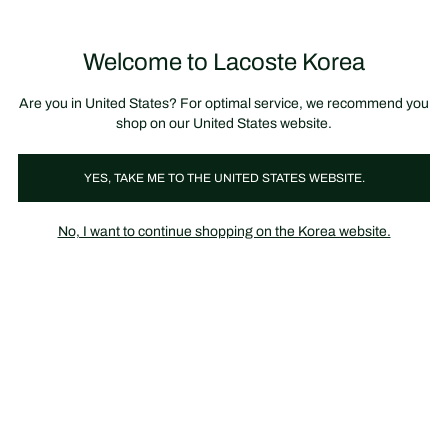
정
보
미리 만나는 FW26 + 최대 10% 포인트할인
SS26 시즌오프 세일
배
너
제
품
Welcome to Lacoste Korea
장
0
이
바
미
구
지
니
갤
가
Are you in United States? For optimal service, we recommend you
러
기
리
shop on our United States website.
YES, TAKE ME TO THE UNITED STATES WEBSITE.
No, I want to continue shopping on the Korea website.