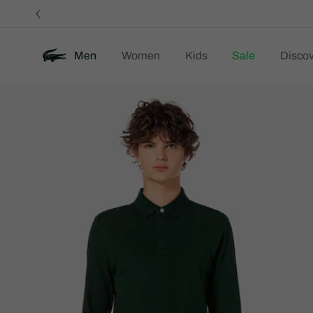
정
보
배
너
Men
Women
Kids
Sale
Discov
제
New
품
이
미
지
갤
러
리