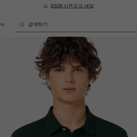
미리 만나는 FW26 + 최대 10% 포인트할인
SS26 시즌오프 세일
er
폴로
의류
신발
액세서리
레더굿