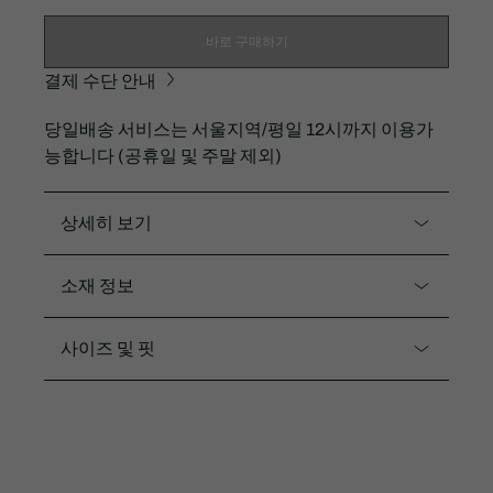
바로 구매하기
결제 수단 안내
당일배송 서비스는 서울지역/평일 12시까지 이용가
능합니다 (공휴일 및 주말 제외)
상세히 보기
제품코드. PH248E-55N
소재 정보
더블피니싱 방축가공을 통해 직물이 세탁으로 변형되는
것을 막아 착용하고 관리하기에 쉬운 긴팔 폴로셔츠입
면94% 폴리우레탄6%
사이즈 및 핏
니다.
핏
30/1 쁘띠 피케 소재
프렌치 레귤러 핏
레귤러 핏
히든플라켓과 넥밴드로 깔끔한 디자인
5 COLOR의 다양한 컬러