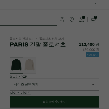
0
장
바
스포츠
구
니
가
폴로셔츠 전체 보기
폴로셔츠 전체 보기
기
PARIS 긴팔 폴로셔츠
113,400 원
할
할
189,000 원
인
인
후
전
40% 할인
가
원
변
격:
래
형
113,400
가
목
원
격:
록
189,000
원
딥그린
•
YZP
사이즈 선택하기
사이즈 가이드
쇼핑백에 추가하기