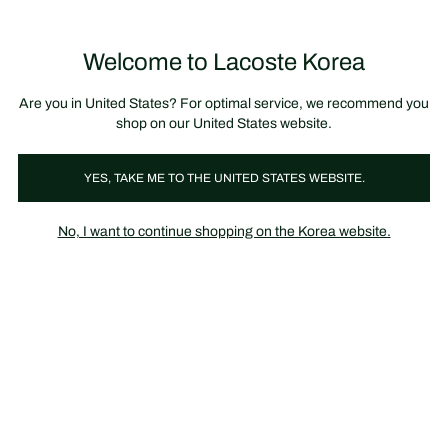
정
보
미리 만나는 FW26 + 최대 10% 포인트할인
SS26 시즌오프 세일
배
너
제
품
Welcome to Lacoste Korea
장
0
이
바
미
구
지
니
갤
가
Are you in United States? For optimal service, we recommend you
러
기
리
shop on our United States website.
YES, TAKE ME TO THE UNITED STATES WEBSITE.
No, I want to continue shopping on the Korea website.