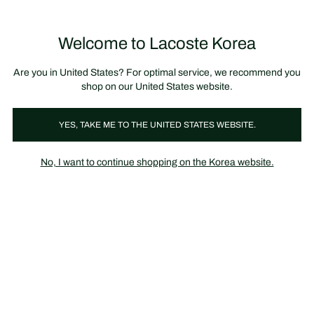
정
보
미리 만나는 FW26 + 최대 10% 포인트할인
SS26 시즌오프 세일
배
너
제
품
Welcome to Lacoste Korea
장
0
이
바
미
구
지
니
갤
가
Are you in United States? For optimal service, we recommend you
러
기
리
shop on our United States website.
YES, TAKE ME TO THE UNITED STATES WEBSITE.
No, I want to continue shopping on the Korea website.