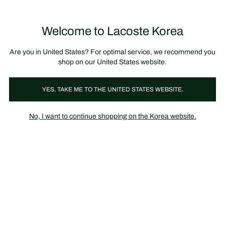
정
보
미리 만나는 FW26 + 최대 10% 포인트할인
SS26 시즌오프 세일
배
너
제
품
Welcome to Lacoste Korea
장
0
이
바
미
구
지
니
갤
가
Are you in United States? For optimal service, we recommend you
러
기
리
shop on our United States website.
YES, TAKE ME TO THE UNITED STATES WEBSITE.
No, I want to continue shopping on the Korea website.