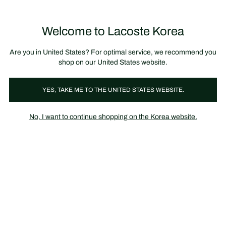
정
보
미리 만나는 FW26 + 최대 10% 포인트할인
SS26 시즌오프 세일
배
너
제
품
Welcome to Lacoste Korea
장
0
이
바
미
구
지
니
갤
가
Are you in United States? For optimal service, we recommend you
러
기
리
shop on our United States website.
YES, TAKE ME TO THE UNITED STATES WEBSITE.
No, I want to continue shopping on the Korea website.