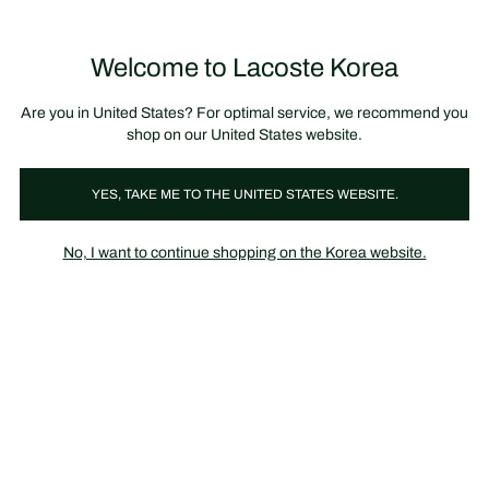
정
보
미리 만나는 FW26 + 최대 10% 포인트할인
SS26 시즌오프 세일
배
너
제
품
Welcome to Lacoste Korea
장
0
이
바
미
구
지
니
갤
가
Are you in United States? For optimal service, we recommend you
러
기
리
shop on our United States website.
YES, TAKE ME TO THE UNITED STATES WEBSITE.
No, I want to continue shopping on the Korea website.