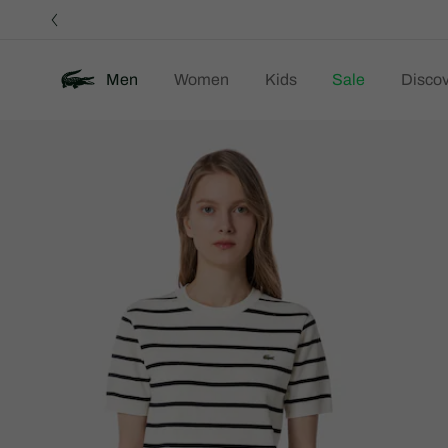
정
보
배
너
Men
Women
Kids
Sale
Discov
제
New
품
이
미
지
갤
러
리