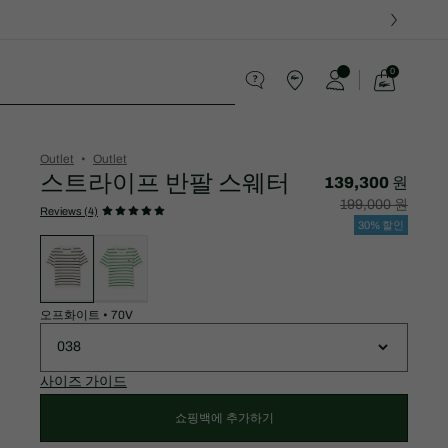
0
장
바
스포츠
구
니
가
Outlet
Outlet
기
스트라이프 반팔 스웨터
139,300 원
할
할
199,000 원
인
인
Reviews (4)
후
전
30% 할인
가
원
변
격:
래
형
139,300
가
목
원
격:
록
199,000
원
오프화이트
•
70V
038
사이즈 가이드
쇼핑백에 추가하기