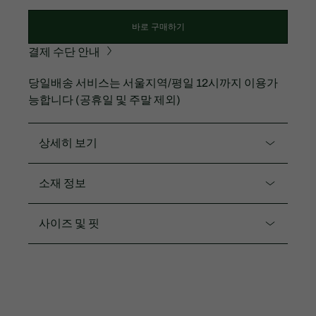
바로 구매하기
결제 수단 안내
당일배송 서비스는 서울지역/평일 12시까지 이용가
능합니다 (공휴일 및 주말 제외)
상세히 보기
제품코드. AF250E-55G
소재 정보
여름 시즌 시원하게 착용 가능한 강연타입의 코튼 스웨
터입니다.
면100%
사이즈 및 핏
고급스러운 스트라이프 컬러
핏
데일리룩은 물론 바캉스 시즌 리조트룩을 연출하기에
도 좋은 아이템
레귤러 핏
아우터 안에 이너로, 단독으로도 멋스럽게 활용 가능
2.5CM 그린 크록