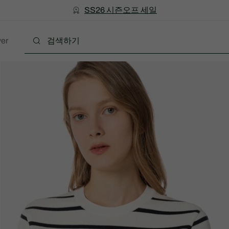
미리 만나는 FW26 + 최대 10% 포인트할인
SS26 시즌오프 세일
er
폴로
의류
신발
액세서리
레더굿