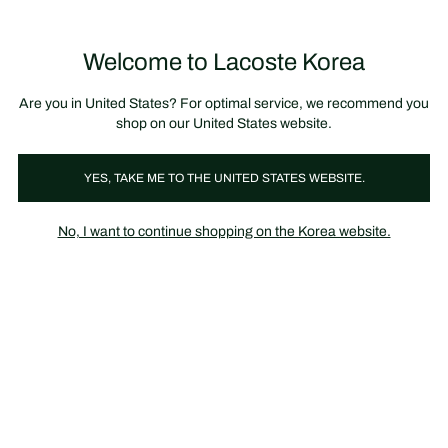
정
보
미리 만나는 FW26 + 최대 10% 포인트할인
SS26 시즌오프 세일
배
너
제
품
Welcome to Lacoste Korea
장
0
이
바
미
구
지
니
갤
가
Are you in United States? For optimal service, we recommend you
러
기
리
shop on our United States website.
YES, TAKE ME TO THE UNITED STATES WEBSITE.
No, I want to continue shopping on the Korea website.